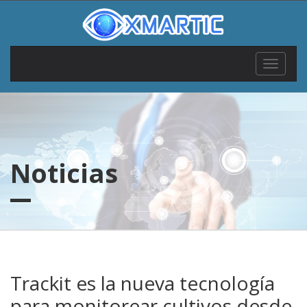
Toggle
navigat
Noticias
Trackit es la nueva tecnología
para monitorear cultivos desde