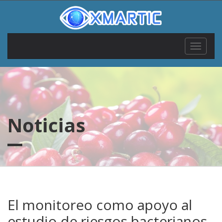
Toggle
navigat
Noticias
El monitoreo como apoyo al
estudio de riesgos bacterianos