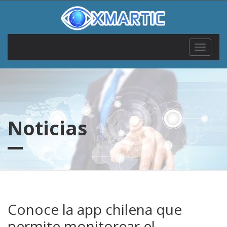
Toggle
navigat
Noticias
Conoce la app chilena que
permite monitorear el