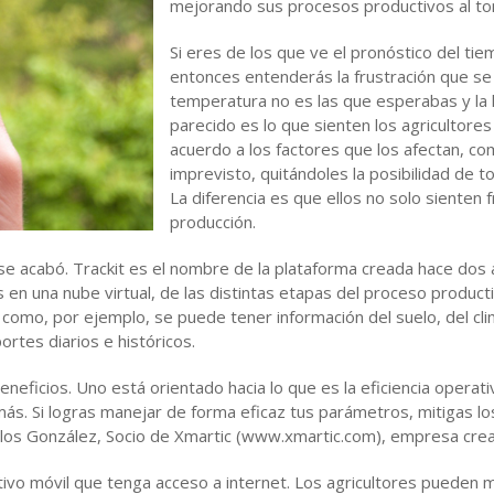
mejorando sus procesos productivos al to
Si eres de los que ve el pronóstico del tie
entonces entenderás la frustración que se s
temperatura no es las que esperabas y la l
parecido es lo que sienten los agricultore
acuerdo a los factores que los afectan, com
imprevisto, quitándoles la posibilidad de 
La diferencia es que ellos no solo sienten 
producción.
se acabó. Trackit es el nombre de la plataforma creada hace dos a
en una nube virtual, de las distintas etapas del proceso product
sí como, por ejemplo, se puede tener información del suelo, del cl
tes diarios e históricos.
neficios. Uno está orientado hacia lo que es la eficiencia operativ
r más. Si logras manejar de forma eficaz tus parámetros, mitigas l
los González, Socio de Xmartic (www.xmartic.com), empresa crea
tivo móvil que tenga acceso a internet. Los agricultores pueden m